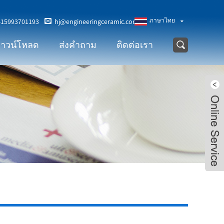
ภาษาไทย
-15993701193
hj@engineeringceramic.com
าวน์โหลด
ส่งคำถาม
ติดต่อเรา