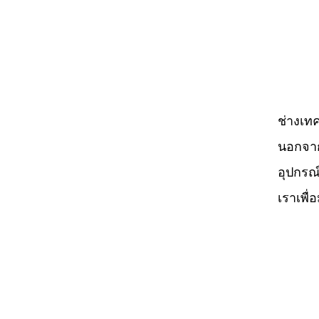
ช่างเท
นอกจากน
อุปกรณ
เราเพื