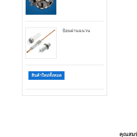
ป้อนผ่านฉนวน
สินค้าใหม่ทั้งหมด
คุณสมบั