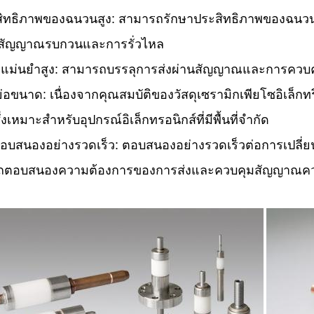
สิทธิภาพของฉนวนสูง: สามารถรักษาประสิทธิภาพของฉนวนท
นสัญญาณรบกวนและการรั่วไหล
แม่นยำสูง: สามารถบรรลุการส่งผ่านสัญญาณและการควบคุมท
ย่อขนาด: เนื่องจากคุณสมบัติของวัสดุเซรามิกเพียโซอิเล็
ซึ่งเหมาะสำหรับอุปกรณ์อิเล็กทรอนิกส์ที่มีพื้นที่จำกัด
อบสนองอย่างรวดเร็ว: ตอบสนองอย่างรวดเร็วต่อการเปลี่
ถตอบสนองความต้องการของการส่งและควบคุมสัญญาณควา