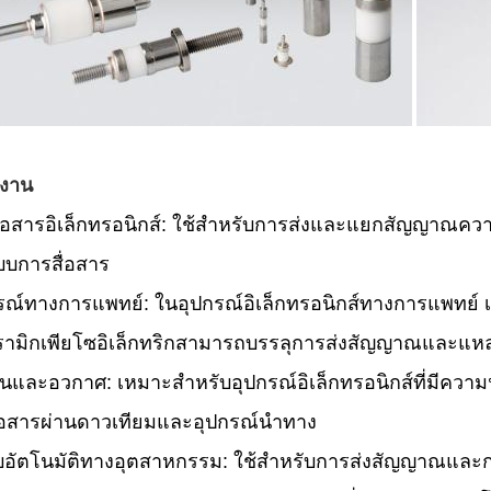
ช้งาน
ื่อสารอิเล็กทรอนิกส์: ใช้สำหรับการส่งและแยกสัญญาณความ
บการสื่อสาร
กรณ์ทางการแพทย์: ในอุปกรณ์อิเล็กทรอนิกส์ทางการแพทย์ เช
รามิกเพียโซอิเล็กทริกสามารถบรรลุการส่งสัญญาณและแหล่งจ่
ินและอวกาศ: เหมาะสำหรับอุปกรณ์อิเล็กทรอนิกส์ที่มีความ
่อสารผ่านดาวเทียมและอุปกรณ์นำทาง
บอัตโนมัติทางอุตสาหกรรม: ใช้สำหรับการส่งสัญญาณแล