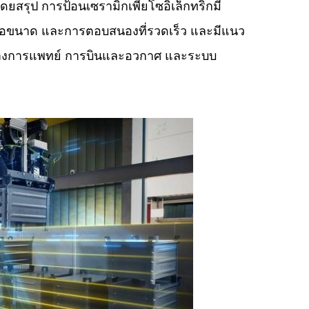
สรุป การป้อนเซรามิกเพียโซอิเล็กทริกมี
่อขนาด และการตอบสนองที่รวดเร็ว และมีแนว
ณ์ทางการแพทย์ การบินและอวกาศ และระบบ