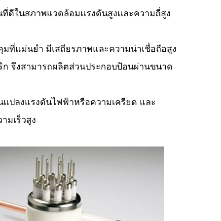
ี่ดีในสภาพแวดล้อมแรงดันสูงและความถี่สูง
ี่แม่นยำ มีเสถียรภาพและความน่าเชื่อถือสูง
กทริก จึงสามารถผลิตส่วนประกอบป้อนผ่านขนาด
ยนแปลงแรงดันไฟฟ้าหรือความเครียด และ
มเร็วสูง