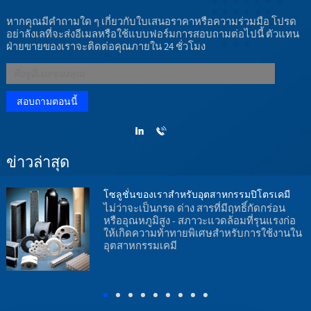
หากคุณมีคำถามใด ๆ เกี่ยวกับใบเสนอราคาหรือความร่วมมือ โปรด
อย่าลังเลที่จะส่งอีเมลหรือใช้แบบฟอร์มการสอบถามต่อไปนี้ ตัวแทน
ฝ่ายขายของเราจะติดต่อคุณภายใน 24 ชั่วโมง
ข่าวล่าสุด
โซลูชั่นของเราสำหรับอุตสาหกรรมปิโตรเคมี
ไม่ว่าจะเป็นกรด ด่าง สารที่มีฤทธิ์กัดกร่อน
หรืออุณหภูมิสูง - สภาวะแวดล้อมที่รุนแรงก่อ
น
ให้เกิดความท้าทายพิเศษสำหรับการใช้งานใน
อุตสาหกรรมเคมี
อ
ร