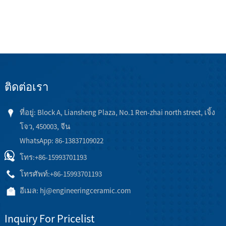
ติดต่อเรา
ที่อยู่: Block A, Liansheng Plaza, No.1 Ren-zhai north street, เจิ้ง
โจว, 450003, จีน
WhatsApp: 86-13837109022
โทร:
+86-15993701193
โทรศัพท์:
+86-15993701193
อีเมล:
hj@engineeringceramic.com
Inquiry For Pricelist