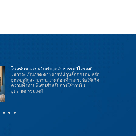
โซลูชั่นของเราสำหรับอุตสาหกรรมปิโตรเคมี
ไม่ว่าจะเป็นกรด ด่าง สารที่มีฤทธิ์กัดกร่อน หรือ
อุณหภูมิสูง - สภาวะแวดล้อมที่รุนแรงก่อให้เกิด
ความท้าทายพิเศษสำหรับการใช้งานใน
อุตสาหกรรมเคมี
ความดันสูง 