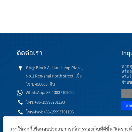
ติดต่อเรา
Inqu
หากค
ที่อยู่: Block A, Liansheng Plaza,
หรือค
No.1 Ren-zhai north street, เจิ้ง
หรือ
ฝ่ายข
โจว, 450003, จีน
WhatsApp: 86-13837109022
โทร:
+86-15993701193
โทรศัพท์:
+86-15993701193
อีเมล:
เราใช้คุกกี้เพื่อมอบประสบการณ์การท่องเว็บที่ดีขึ้น วิเครา
hj@engineeringceramic.com