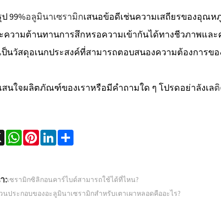
ุป 99%
อลูมินาเซรามิก
เสนอข้อดีเช่นความเสถียรของอุณหภ
ะความต้านทานการสึกหรอความเข้ากันได้ทางชีวภาพแล
ห้เป็นวัสดุอเนกประสงค์ที่สามารถตอบสนองความต้องกา
สนใจผลิตภัณฑ์ของเราหรือมีคำถามใด ๆ โปรดอย่าลังเล
ต
ebook
X
WhatsApp
Pinterest
LinkedIn
Share
า:
เซรามิกซิลิกอนคาร์ไบด์สามารถใช้ได้ที่ไหน?
่วนประกอบของอะลูมินาเซรามิกสำหรับเตาเผาหลอดคืออะไร?