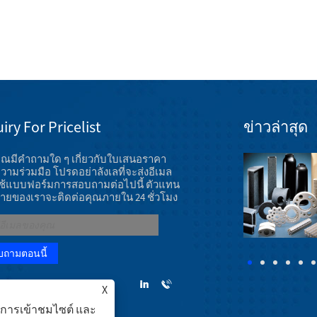
iry For Pricelist
ข่าวล่าสุด
ุณมีคำถามใด ๆ เกี่ยวกับใบเสนอราคา
นิทรรศการชิ้นส่วนเครื่องจักรเซรามิกในเดือนมีนาคม
วามร่วมมือ โปรดอย่าลังเลที่จะส่งอีเมล
2566
ใช้แบบฟอร์มการสอบถามต่อไปนี้ ตัวแทน
การประชุมประจำปี AAOS 2023 จะจัดขึ้นในวันที่ 7-11
ายของเราจะติดต่อคุณภายใน 24 ชั่วโมง
มีนาคม 2566 ที่ Venetian Convention & Expo Center
ในลาสเวกัส
X
ะห์การเข้าชมไซต์ และ