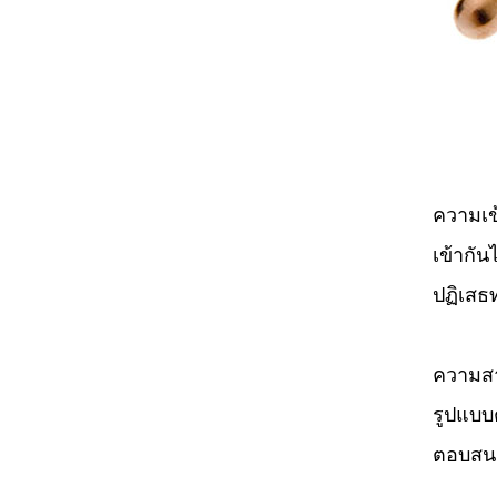
ความเข
เข้ากัน
ปฏิเสธ
ความสา
รูปแบบต
ตอบส