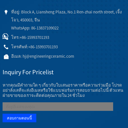
ที่อยู่: Block A, Liansheng Plaza, No.1 Ren-zhai north street, เจิ้ง
โจว, 450003, จีน
WhatsApp: 86-13837109022
โทร:
+86-15993701193
โทรศัพท์:
+86-15993701193
อีเมล:
hj@engineeringceramic.com
Inquiry For Pricelist
หากคุณมีคำถามใด ๆ เกี่ยวกับใบเสนอราคาหรือความร่วมมือ โปรด
อย่าลังเลที่จะส่งอีเมลหรือใช้แบบฟอร์มการสอบถามต่อไปนี้ ตัวแทน
ฝ่ายขายของเราจะติดต่อคุณภายใน 24 ชั่วโมง