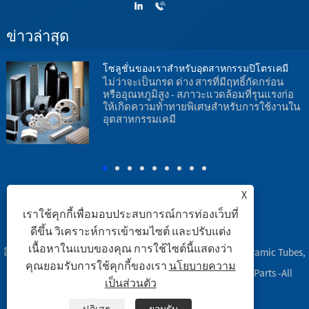
ข่าวล่าสุด
โซลูชั่นของเราสำหรับอุตสาหกรรมปิโตรเคมี
ไม่ว่าจะเป็นกรด ด่าง สารที่มีฤทธิ์กัดกร่อน
หรืออุณหภูมิสูง - สภาวะแวดล้อมที่รุนแรงก่อ
น
ให้เกิดความท้าทายพิเศษสำหรับการใช้งานใน
อุตสาหกรรมเคมี
อ
ร
X
เราใช้คุกกี้เพื่อมอบประสบการณ์การท่องเว็บที่
ดีขึ้น วิเคราะห์การเข้าชมไซต์ และปรับแต่ง
ลิงค์
|
Sitemap
|
RSS
|
XML
|
เนื้อหาในแบบของคุณ การใช้ไซต์นี้แสดงว่า
ลิขสิทธิ์ © 2003 Engineering Ceramic Co., Ltd. - Alumina Ceramic Tubes,
คุณยอมรับการใช้คุกกี้ของเรา
นโยบายความ
Alumina Ceramic Labware, Alumina Ceramic Machined Parts -All
เป็นส่วนตัว
Rights Reserved