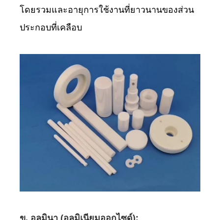
โดยรวมและอายุการใช้งานที่ยาวนานของส่วน
ประกอบที่เคลือบ
ข. อลูมินา (อลูมิเนียมออกไซด์):