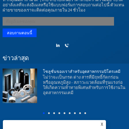
อย่าลังเลที่จะส่งอีเมลหรือใช้แบบฟอร์มการสอบถามต่อไปนี้ ตัวแทน
ฝ่ายขายของเราจะติดต่อคุณภายใน 24 ชั่วโมง
ข่าวล่าสุด
โซลูชั่นของเราสำหรับอุตสาหกรรมปิโตรเคมี
ไม่ว่าจะเป็นกรด ด่าง สารที่มีฤทธิ์กัดกร่อน
หรืออุณหภูมิสูง - สภาวะแวดล้อมที่รุนแรงก่อ
น
ให้เกิดความท้าทายพิเศษสำหรับการใช้งานใน
อุตสาหกรรมเคมี
อ
ร
X