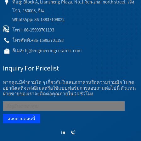
ที่อยู่: Block A, Liansheng Plaza, No.1 Ren-zhai north street, เจิ้ง
โจว, 450003, จีน
WhatsApp: 86-13837109022
โทร:
+86-15993701193
โทรศัพท์:
+86-15993701193
อีเมล:
hj@engineeringceramic.com
Inquiry For Pricelist
หากคุณมีคำถามใด ๆ เกี่ยวกับใบเสนอราคาหรือความร่วมมือ โปรด
อย่าลังเลที่จะส่งอีเมลหรือใช้แบบฟอร์มการสอบถามต่อไปนี้ ตัวแทน
ฝ่ายขายของเราจะติดต่อคุณภายใน 24 ชั่วโมง