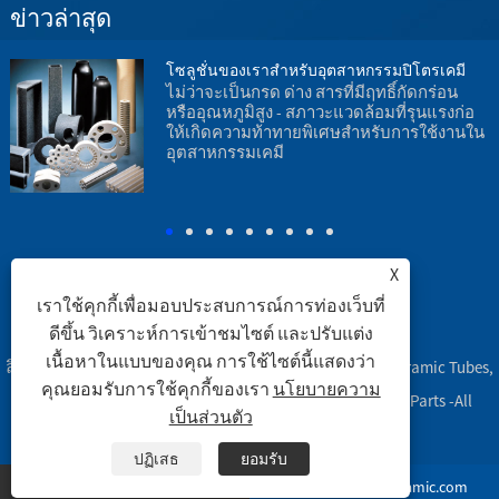
ข่าวล่าสุด
โซลูชั่นของเราสำหรับอุตสาหกรรมปิโตรเคมี
ไม่ว่าจะเป็นกรด ด่าง สารที่มีฤทธิ์กัดกร่อน
หรืออุณหภูมิสูง - สภาวะแวดล้อมที่รุนแรงก่อ
น
ให้เกิดความท้าทายพิเศษสำหรับการใช้งานใน
อุตสาหกรรมเคมี
อ
ร
X
เราใช้คุกกี้เพื่อมอบประสบการณ์การท่องเว็บที่
ดีขึ้น วิเคราะห์การเข้าชมไซต์ และปรับแต่ง
ลิงค์
|
Sitemap
|
RSS
|
XML
|
เนื้อหาในแบบของคุณ การใช้ไซต์นี้แสดงว่า
ลิขสิทธิ์ © 2003 Engineering Ceramic Co., Ltd. - Alumina Ceramic Tubes,
คุณยอมรับการใช้คุกกี้ของเรา
นโยบายความ
Alumina Ceramic Labware, Alumina Ceramic Machined Parts -All
เป็นส่วนตัว
Rights Reserved
ปฏิเสธ
ยอมรับ
+86-15993701193
hj@engineeringceramic.com