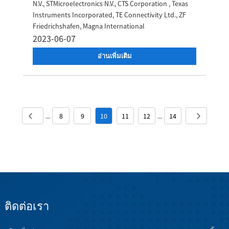
N.V., STMicroelectronics N.V., CTS Corporation , Texas
Instruments Incorporated, TE Connectivity Ltd., ZF
Friedrichshafen, Magna International
2023-06-07
อ่านเพิ่มเติม
...
8
9
10
11
12
...
14
ติดต่อเรา