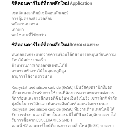
Application
ซิลิคอนคาร์ไบด์ที่ตกผลึกใหม่
เซลล์แสงอาทิตย์เซมิคอนดักเตอร์
การคุ้มครองสิ่งแวดล้อม
พลังงานสะอาด
เตาเผา
พอร์ซเลนที่ใช้ทุกวัน
ลักษณะเฉพาะ:
ซิลิคอนคาร์ไบด์ที่ตกผลึกใหม่
ทนต่อแรงกระแทกจากความร้อนได้ดีสามารถหมุนเวียนความ
ร้อนได้อย่างรวดเร็ว
ต้านทานการเกิดออกซิเดชันได้ดี
สามารถทำงานได้ในอุณหภูมิสูง
อายุการใช้งานยาวนาน
Recrystallized silicon carbide (ReSiC) เป็นวัสดุเซรามิกที่ยอด
เยี่ยมเหมาะสำหรับการใช้งานที่ต้องการความทนทานต่อการ
กัดกร่อนและการสึกหรอที่ดี บริษัท เอ็นจิเนียริ่ง เซรามิกส์ จำกัด
มุ่งมั่นในการวิจัยและพัฒนาผลิตภัณฑ์และนวัตกรรมของ
Recrystallized silicon carbide (ReSiC) ทีมงานด้านเทคนิคมี ได้
รับการทำงานและศึกษาในเยอรมนีไม่กี่ปี ผงวัตถุดิบของเราได้
รับการซื้อจาก ESK CERAMICS GMBH
ตอนนี้ ซิลิคอนคาร์ไบด์ที่ผ่านการตกผลึกใหม่ (ReSiC) ของเรา